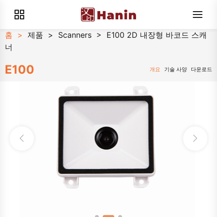
홈
>
제품
>
Scanners
>
E100 2D 내장형 바코드 스캐
너
E100
개요
기술 사양
다운로드