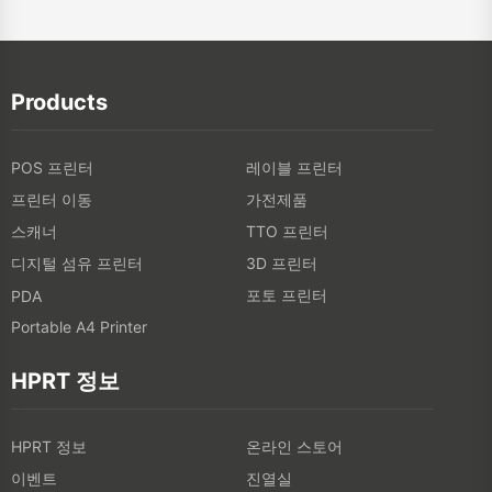
Products
POS 프린터
레이블 프린터
프린터 이동
가전제품
스캐너
TTO 프린터
디지털 섬유 프린터
3D 프린터
포토 프린터
PDA
Portable A4 Printer
HPRT 정보
HPRT 정보
온라인 스토어
이벤트
진열실