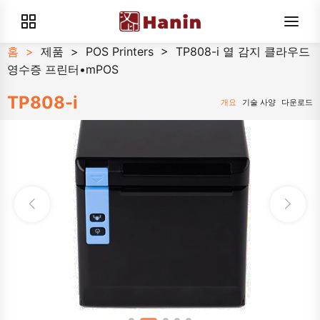
홈
>
제품
>
POS Printers
>
TP808-i 열 감지 클라우드
영수증 프린터•mPOS
TP808-i
개요
기술 사양
다운로드