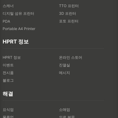
스캐너
TTO 프린터
디지털 섬유 프린터
3D 프린터
포토 프린터
PDA
Portable A4 Printer
HPRT 정보
HPRT 정보
온라인 스토어
이벤트
진열실
전시품
메시지
블로그
해결
요식업
소매업
물류업
의료 부문