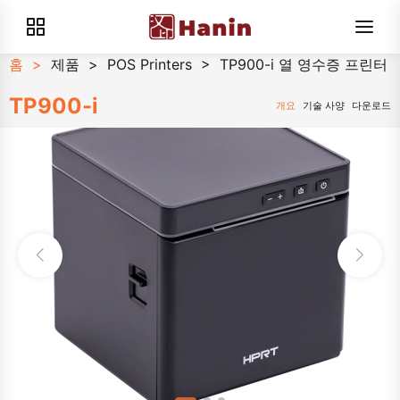
홈
>
제품
>
POS Printers
>
TP900-i 열 영수증 프린터
TP900-i
개요
기술 사양
다운로드