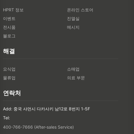
HPRT 정보
온라인 스토어
이벤트
진열실
전시품
메시지
블로그
해결
요식업
소매업
물류업
의료 부문
연락처
Add: 중국 샤먼시 다카사키 남12로 8번지 1-5F
Tel:
400-766-7666 (After-sales Service)