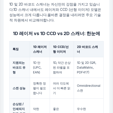
1D 및 2D 바코드 스캐너는 자신만의 강점을 가지고 있습니
다.1D 스캐너 내에서도 레이저와 CCD (선형 이미저) 모델은
성능에서 크게 다릅니다.올바른 결정을 내리려면 주요 기술
적 차원에서 비교해야합니다.
1D 레이저 vs 1D CCD vs 2D 스캐너: 한눈에
1D 레이저
1D CCD/선
2D 바코드 스캐
특징
스캐너
형 이미저
너
지원되는
1D 만
1D, 약간 손상
1D 및 2D (QR,
바코드 유
(UPC,
된 라벨을 포
DataMatrix,
형
EAN)
함하여
PDF417)
정확한 정
여러 각도에
Omnidirectional
스캔 성능
렬이 필요
서 더 빠른 읽
스캔
합니다
기
손상된 /
인쇄되지
약한
좋은
우수한