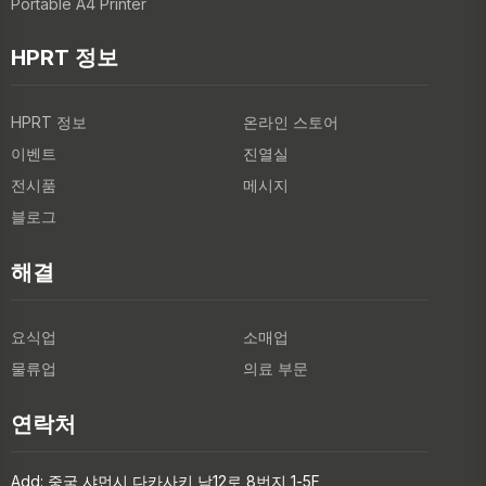
Portable A4 Printer
HPRT 정보
HPRT 정보
온라인 스토어
이벤트
진열실
전시품
메시지
블로그
해결
요식업
소매업
물류업
의료 부문
연락처
Add: 중국 샤먼시 다카사키 남12로 8번지 1-5F