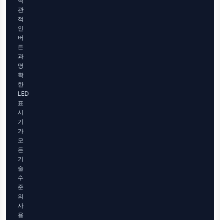
직
관
적
인
버
튼
과
명
확
한
LED
표
시
기
가
모
든
기
술
수
준
의
사
용