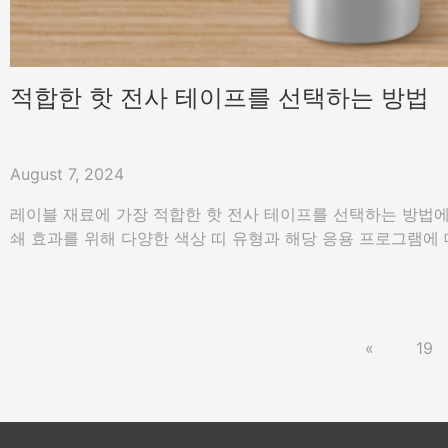
적합한 핫 전사 테이프를 선택하는 방법
August 7, 2024
레이블 재료에 가장 적합한 핫 전사 테이프를 선택하는 방법에
쇄 효과를 위해 다양한 색상 띠 유형과 해당 응용 프로그램에
«
19