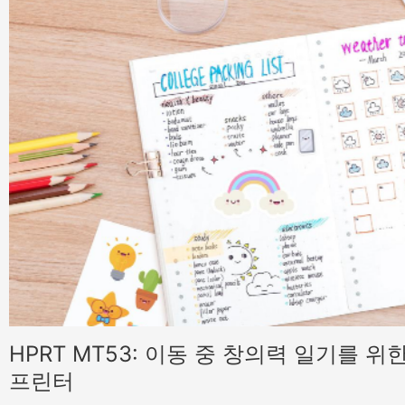
HPRT MT53: 이동 중 창의력 일기를 
프린터