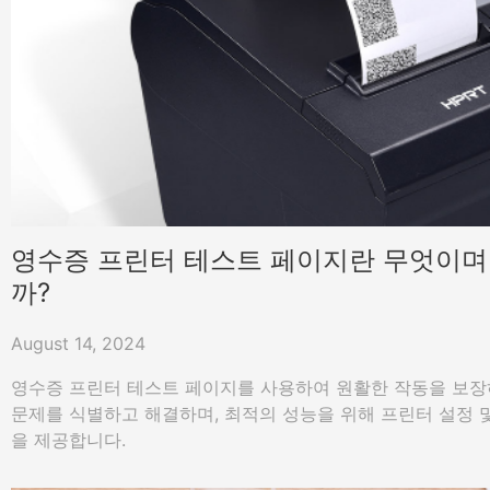
영수증 프린터 테스트 페이지란 무엇이며
까?
August 14, 2024
영수증 프린터 테스트 페이지를 사용하여 원활한 작동을 보장하
문제를 식별하고 해결하며, 최적의 성능을 위해 프린터 설정 
을 제공합니다.