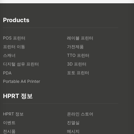
Products
POS 프린터
레이블 프린터
프린터 이동
가전제품
스캐너
TTO 프린터
디지털 섬유 프린터
3D 프린터
포토 프린터
PDA
Portable A4 Printer
HPRT 정보
HPRT 정보
온라인 스토어
이벤트
진열실
전시품
메시지