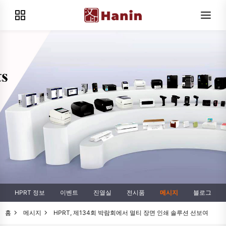
HPRT 정보
이벤트
진열실
전시품
메시지
블로그
홈
메시지
HPRT, 제134회 박람회에서 멀티 장면 인쇄 솔루션 선보여