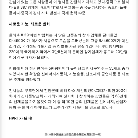
관심이 있는 모든 사람들이 이 행사를 간절히 기대하고 있다.중국으로 불리
다 & # 39;"경제의 바로미터"로서 광교회는 중국을 과시하는 중요한 플랫
폼이다.중국의 경제 사회 발전과 국제 협력 수준.
새로운 기능, 새로운 변화
올해 & # 39;이번 박람회는 더 많은 고품질의 참가 업체를 끌어들였
다.4900여개 회사가 처음으로 모습을 드러냈는데 그중 약 4600개가 혁신
소거인, 국가첨단기술기업 등 칭호를 가진 량질기업이다.이번 행사에는
220여개 국가와 지역에서 3만5천여개 온라인 참가업체가 응모해 20만명
이상의 구매자가 몰렸다.
전회에 비해 전시면적은 5만평방메터 늘어났고 전시구역수는 55개로 증가
되였다.이번 확장은 신에너지자동차, 지능출행, 신소재와 공업제품 등 새로
운 주제를 망라했다.
전시품의 구조면에서 전판본에 비해 다소 개선되였다.그때가 되면 200여
차례의 신제품발표회가 개최되며 전시회에 참가하는 상인들은 약 68만개
의 신제품을 가져올것이다.이 중 약 10만 종의 신제품은 신에너지, 산업자
동화 등 분야의 하이테크와 고부가가치 제품이 될 것으로 보인다.
HPRT가 왔다!