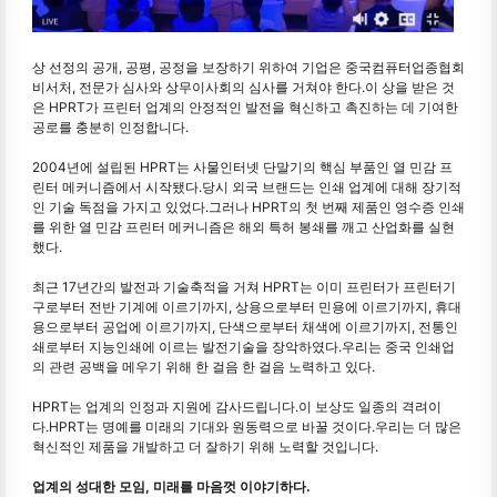
상 선정의 공개, 공평, 공정을 보장하기 위하여 기업은 중국컴퓨터업종협회
비서처, 전문가 심사와 상무이사회의 심사를 거쳐야 한다.이 상을 받은 것
은 HPRT가 프린터 업계의 안정적인 발전을 혁신하고 촉진하는 데 기여한
공로를 충분히 인정합니다.
2004년에 설립된 HPRT는 사물인터넷 단말기의 핵심 부품인 열 민감 프
린터 메커니즘에서 시작됐다.당시 외국 브랜드는 인쇄 업계에 대해 장기적
인 기술 독점을 가지고 있었다.그러나 HPRT의 첫 번째 제품인 영수증 인쇄
를 위한 열 민감 프린터 메커니즘은 해외 특허 봉쇄를 깨고 산업화를 실현
했다.
최근 17년간의 발전과 기술축적을 거쳐 HPRT는 이미 프린터가 프린터기
구로부터 전반 기계에 이르기까지, 상용으로부터 민용에 이르기까지, 휴대
용으로부터 공업에 이르기까지, 단색으로부터 채색에 이르기까지, 전통인
쇄로부터 지능인쇄에 이르는 발전기술을 장악하였다.우리는 중국 인쇄업
의 관련 공백을 메우기 위해 한 걸음 한 걸음 노력하고 있다.
HPRT는 업계의 인정과 지원에 감사드립니다.이 보상도 일종의 격려이
다.HPRT는 명예를 미래의 기대와 원동력으로 바꿀 것이다.우리는 더 많은
혁신적인 제품을 개발하고 더 잘하기 위해 노력할 것입니다.
업계의 성대한 모임, 미래를 마음껏 이야기하다.