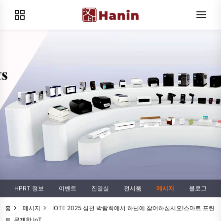
HPRT 정보
이벤트
진열실
전시품
메시지
블로그
홈
메시지
IOTE 2025 심천 박람회에서 하닌에 참여하십시오!스마트 프린
트, 무제한 IoT