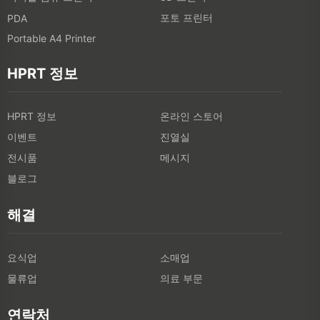
포토 프린터
PDA
Portable A4 Printer
HPRT 정보
HPRT 정보
온라인 스토어
이벤트
진열실
전시품
메시지
블로그
해결
요식업
소매업
물류업
의료 부문
연락처