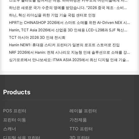
스노우 플라토를 넘어서는 여행: 하하하닝은 카무도의 어린이들에게 사진 교육 프로그램을 제공합니다.
하닌은 새로운 국가 수준의 명예를 받았습니다. "2026 중국 제조 · 소비자의 신뢰할 수 있는 브랜드"로 선정되었습니다.
하닌, 혁신 리더십을 위한 기업 기술 국립 센터로 인정
HPRT는 CHINASHOP 2026에서 스마트 소매를 위한 AI-Driven NEX 시리즈를 전시
Hanin, TCT Asia 2026에서 산업용 3D 인쇄용 LCD-L298과 SJF 혁신을 발표
TCT 아시아 2026 3D 인쇄 전시회
Hanin NEW1: 휴대용 스티커 프린터가 일본의 로프트 스토어로 진입
NRF 2026에서 Hanin: 전체 시나리오 지능형 인쇄 솔루션으로 소매를 강화
싱가포르에서 만나보세요: ITMA ASIA 2025에서 최신 디지털 인쇄 기술을 목격하기 위해 하닝과 함께 참석하십시오.
Products
POS 프린터
레이블 프린터
프린터 이동
가전제품
스캐너
TTO 프린터
디지털 섬유 프린터
3D 프린터