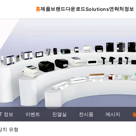
홈
제품
브랜드
다운로드
연락처
정보
Solutions
T 정보
이벤트
진열실
전시품
메시지
장치 유형