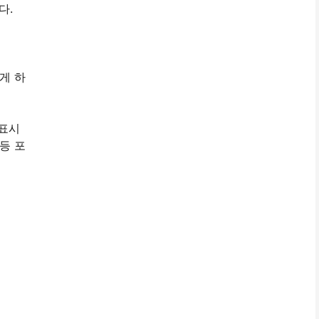
다.
게 하
 표시
등 포