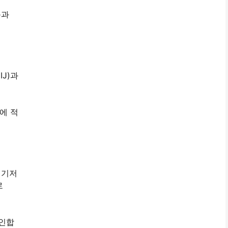
음과
J)과
에 적
 기저
로
압인합