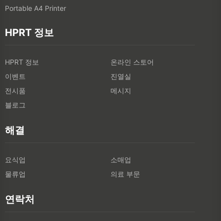
Portable A4 Printer
HPRT 정보
HPRT 정보
온라인 스토어
이벤트
진열실
전시품
메시지
블로그
해결
요식업
소매업
물류업
의료 부문
연락처