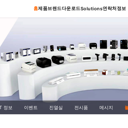
홈
제품
브랜드
다운로드
연락처
정보
Solutions
T 정보
이벤트
진열실
전시품
메시지