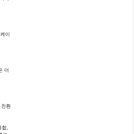
 케이
은 더
 친환
통합,