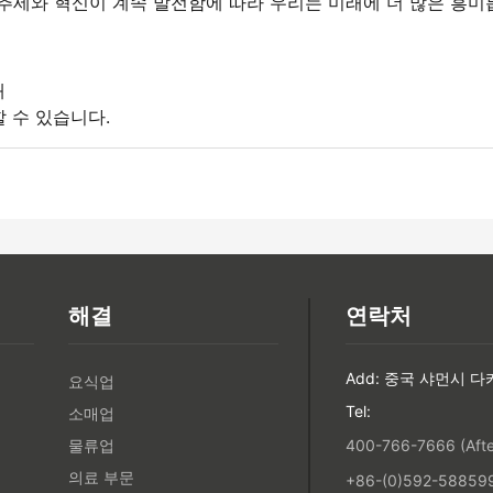
추세와 혁신이 계속 발전함에 따라 우리는 미래에 더 많은 흥미
쇄
 수 있습니다.
해결
연락처
Add: 중국 샤먼시 다
요식업
Tel:
소매업
물류업
400-766-7666 (After
의료 부문
+86-(0)592-5885993