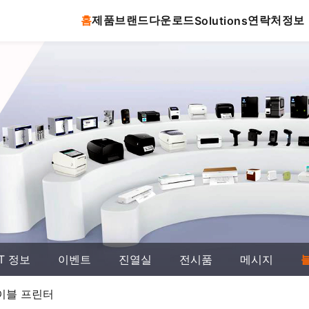
홈
제품
브랜드
다운로드
연락처
정보
Solutions
T 정보
이벤트
진열실
전시품
메시지
레이블 프린터