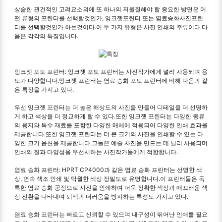
상술한 관건적인 고려요소외에 또 하나의 저울질해야 할 중요한 방면은 어
떤 류형의 프린터를 선택할것인가, 잉크젯프린터 또는 염료승화사진프린
터를 선택할것인가 하는것이다.이 두 가지 유형은 사진 인쇄의 주류이다.다
음은 각각의 특징입니다.
잉크젯 포토 프린터: 잉크젯 포토 프린터는 사진작가에게 널리 사용되며 용
도가 다양합니다.잉크젯 프린터는 염료 승화 포토 프린터에 비해 다음과 같
은 특징을 가지고 있다.
우선 잉크젯 프린터는 더 높은 해상도의 사진을 만들어 디테일을 더 선명하
게 하고 색상을 더 정교하게 할 수 있다.또한 잉크젯 프린터는 다양한 종류
의 용지와 특수 재료를 포함한 다양한 매체에 적용되어 다양한 인쇄 효과를
제공합니다.또한 잉크젯 프린터는 더 큰 크기의 사진을 인쇄할 수 있는 다
양한 크기 옵션을 제공합니다.그들은 예술 사진을 만드는 데 널리 사용되며
인쇄의 질과 다양성을 우선시하는 사진작가들에게 적합합니다.
염료 승화 프린터: HPRT CP4000과 같은 염료 승화 프린터는 선명한 색
상, 연속 색조 인쇄 및 탁월한 색상 정밀도로 유명합니다.이 프린터들은 독
특한 염료 승화 공정으로 사진을 인쇄하여 더욱 정확한 색상과 매끄러운 색
상 전환을 나타내며 퇴색과 더러움을 방지하는 특성도 가지고 있다.
염료 승화 프린터는 빠르고 신뢰할 수 있으며 내구성이 뛰어난 인쇄를 필요