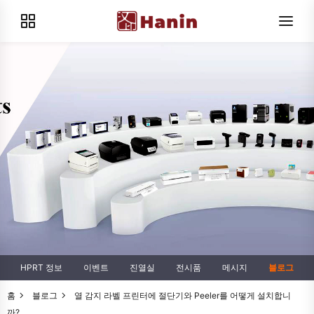
HPRT 정보
이벤트
진열실
전시품
메시지
블로그
홈
블로그
열 감지 라벨 프린터에 절단기와 Peeler를 어떻게 설치합니
까?