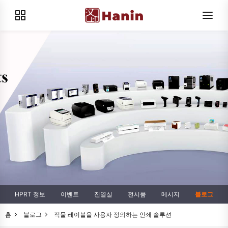
HPRT 정보
이벤트
진열실
전시품
메시지
블로그
홈
블로그
직물 레이블을 사용자 정의하는 인쇄 솔루션