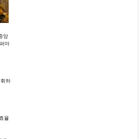
중앙
슈퍼마
발휘하
고효율