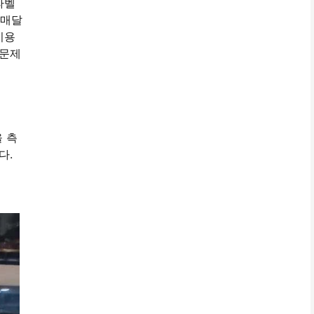
라벨
 매달
비용
 문제
 측
다.