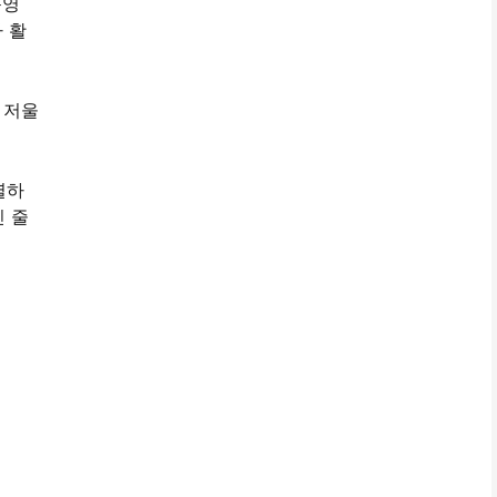
운영
 활
 저울
별하
긴 줄