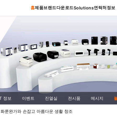
홈
제품
브랜드
다운로드
연락처
정보
Solutions
T 정보
이벤트
진열실
전시품
메시지
E, 화룬완가와 손잡고 아름다운 생활 창조