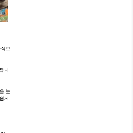
반적으
식됩니
을 높
 쉽게