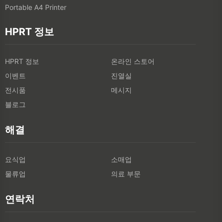
Portable A4 Printer
HPRT 정보
HPRT 정보
온라인 스토어
이벤트
진열실
전시품
메시지
블로그
해결
요식업
소매업
물류업
의료 부문
연락처