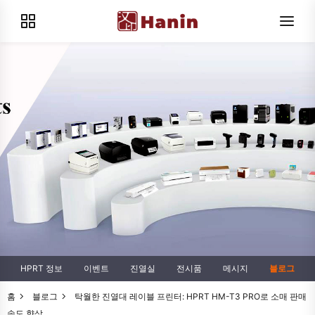
HPRT 정보
이벤트
진열실
전시품
메시지
블로그
홈
블로그
탁월한 진열대 레이블 프린터: HPRT HM-T3 PRO로 소매 판매
속도 향상