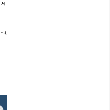
 제
형성한