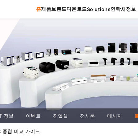
홈
제품
브랜드
다운로드
연락처
정보
Solutions
T 정보
이벤트
진열실
전시품
메시지
: 종합 비교 가이드