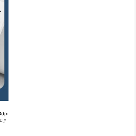
dpi
환되